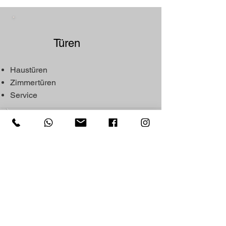
Türen ​
Haustüren
Zimmertüren
Service